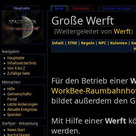
Seite
Diskussion
Quelltext anzeigen
Große Werft
(Weitergeleitet von
Werft
)
Inhalt
|
STNE
|
Regeln
|
NPC
|
Kolonien
|
Ge
H
Navigation
Hauptseite
Inhaltsverzeichnis
Von A bis Z
Zufällige Seite
Für den Betrieb einer
W
Mitmachen
WorkBee-Raumbahnho
Hilfe
Gemeinschafts-
bildet außerdem den Gr
Portal
Letzte Änderungen
Aktuelle Ereignisse
Spenden
Mit Hilfe einer
Werft
kö
Starflyer - Wikizeitung
werden.
News-Start
Nachschlagen