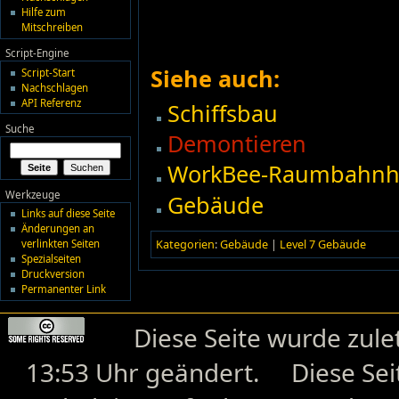
Hilfe zum
Mitschreiben
Script-Engine
Siehe auch:
Script-Start
Nachschlagen
API Referenz
Schiffsbau
Suche
Demontieren
WorkBee-Raumbahnh
Werkzeuge
Gebäude
Links auf diese Seite
Änderungen an
Kategorien
:
Gebäude
|
Level 7 Gebäude
verlinkten Seiten
Spezialseiten
Druckversion
Permanenter Link
Diese Seite wurde zul
13:53 Uhr geändert.
Diese Se