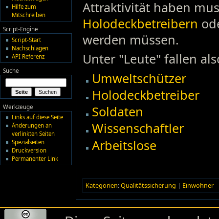
Attraktivität haben mu
Hilfe zum
Mitschreiben
Holodeckbetreibern
od
Script-Engine
werden müssen.
Script-Start
Nachschlagen
Unter "Leute" fallen als
API Referenz
Suche
Umweltschützer
Holodeckbetreiber
Werkzeuge
Soldaten
Links auf diese Seite
Wissenschaftler
Änderungen an
verlinkten Seiten
Arbeitslose
Spezialseiten
Druckversion
Permanenter Link
Kategorien
:
Qualitätssicherung
|
Einwohner