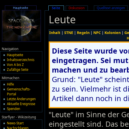
Seite
Diskussion
Quelltext anzeigen
Leute
Inhalt
|
STNE
|
Regeln
|
NPC
|
Kolonien
|
Ge
H
Diese Seite wurde v
Navigation
Hauptseite
eingetragen. Sei muti
Inhaltsverzeichnis
Von A bis Z
machen und zu bearb
Zufällige Seite
Grund: "Leute" scheint
Mitmachen
Hilfe
zu sein. Vielmehr ist 
Gemeinschafts-
Portal
Artikel dann noch in d
Letzte Änderungen
Aktuelle Ereignisse
Spenden
"Leute" im Sinne der G
Starflyer - Wikizeitung
eingestellt sind. Das b
News-Start
Nachschlagen